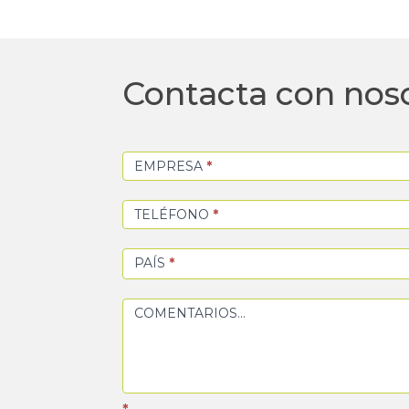
Contacta
Contacta con nos
con
nosotros
EMPRESA
*
TELÉFONO
*
PAÍS
*
COMENTARIOS...
*