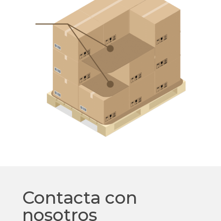
Contacta
Contacta con
con
nosotros
nosotros